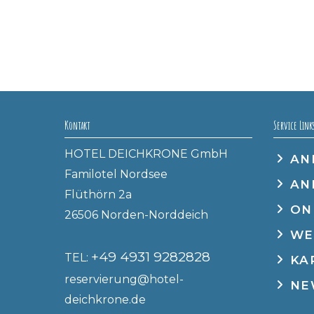
Kontakt
Service Link
HOTEL DEICHKRONE GmbH
AN
Familotel Nordsee
AN
Flüthörn 2a
ON
26506 Norden-Norddeich
WE
+49 4931 9282828
TEL:
KA
reservierung@hotel-
NE
deichkrone.de