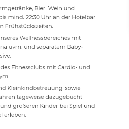
armgetränke, Bier, Wein und
bis mind. 22:30 Uhr an der Hotelbar
en Frühstückszeiten.
unseres Wellnessbereiches mit
una uvm. und separatem Baby-
ive.
des Fitnessclubs mit Cardio- und
gym.
nd Kleinkindbetreuung, sowie
Jahren tageweise dazugebucht
 und größeren Kinder bei Spiel und
l erleben.